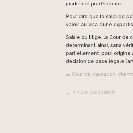
juridiction prud’homale.
Pour dire que la salariée po
valoir, au visa d’une experti
Saisie du litige, la Cour de
déterminant ainsi, sans vérifi
partiellement, pour origine 
décision de base légale (art
⚖️ Cour de cassation, cham
←
Article précédent