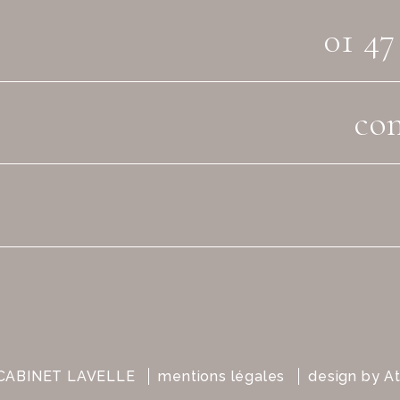
01 47
con
CABINET LAVELLE
mentions légales
design by
At