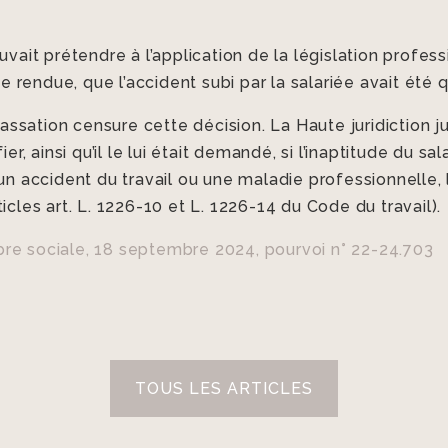
uvait prétendre à l’application de la législation profess
se rendue, que l’accident subi par la salariée avait été q
 cassation censure cette décision. La Haute juridiction j
er, ainsi qu’il le lui était demandé, si l’inaptitude du sa
un accident du travail ou une maladie professionnelle, 
icles art. L. 1226-10 et L. 1226-14 du Code du travail).
bre sociale, 18 septembre 2024, pourvoi n° 22-24.703
TOUS LES ARTICLES