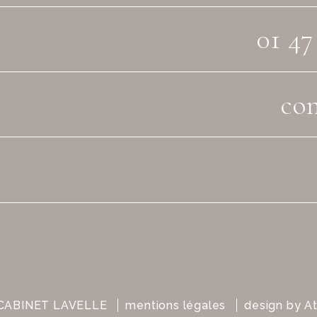
01 47
con
CABINET LAVELLE
mentions légales
design by
At