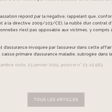
e cassation répond par la négative, rappelant que, conf
 la directive 2009/103/CE), la nullité d’un contrat d
ionnelles n’est pas opposable aux victimes, y compris à
.
trat d’assurance invoquée par l’assureur dans cette affa
la caisse primaire d’assurance maladie, subrogée dans l
mbre civile, 23 janvier 2025, pourvoi n° 23-15.983
TOUS LES ARTICLES