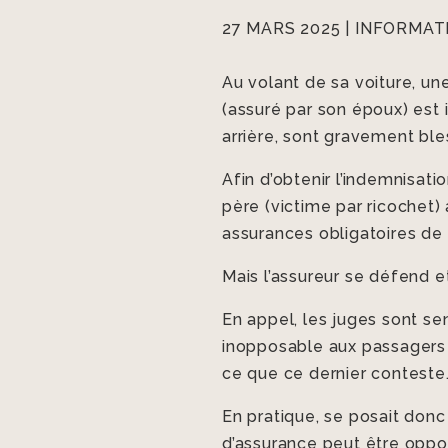
27 MARS 2025
|
INFORMAT
Au volant de sa voiture, u
(assuré par son époux) est 
arrière, sont gravement bl
Afin d’obtenir l’indemnisati
père (victime par ricochet) 
assurances obligatoires d
Mais l’assureur se défend et
En appel, les juges sont sen
inopposable aux passagers v
ce que ce dernier conteste
En pratique, se posait donc 
d’assurance peut être oppos