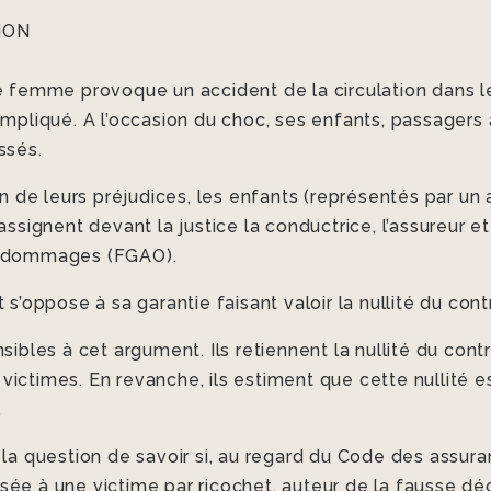
ION
ne femme provoque un accident de la circulation dans l
impliqué. A l’occasion du choc, ses enfants, passagers 
essés.
on de leurs préjudices, les enfants (représentés par un 
assignent devant la justice la conductrice, l’assureur e
e dommages (FGAO).
 s’oppose à sa garantie faisant valoir la nullité du con
sibles à cet argument. Ils retiennent la nullité du cont
ictimes. En revanche, ils estiment que cette nullité e
.
la question de savoir si, au regard du Code des assuranc
ée à une victime par ricochet, auteur de la fausse déc