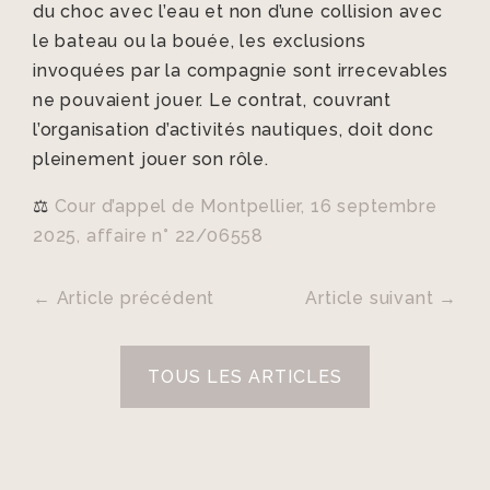
du choc avec l’eau et non d’une collision avec
le bateau ou la bouée, les exclusions
invoquées par la compagnie sont irrecevables
ne pouvaient jouer. Le contrat, couvrant
l’organisation d’activités nautiques, doit donc
pleinement jouer son rôle.
⚖️
Cour d’appel de Montpellier, 16 septembre
2025, affaire n° 22/06558
←
Article précédent
Article suivant
→
TOUS LES ARTICLES